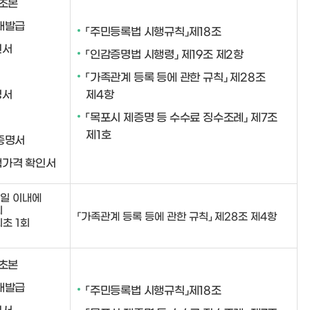
·초본
재발급
「주민등록법 시행규칙」제18조
인서
「인감증명법 시행령」 제19조 제2항
「가족관계 등록 등에 관한 규칙」 제28조
명서
제4항
「목포시 제증명 등 수수료 징수조례」 제7조
제1호
증명서
가격 확인서
일 이내에
의
「가족관계 등록 등에 관한 규칙」 제28조 제4항
초 1회
·초본
재발급
「주민등록법 시행규칙」제18조
인서