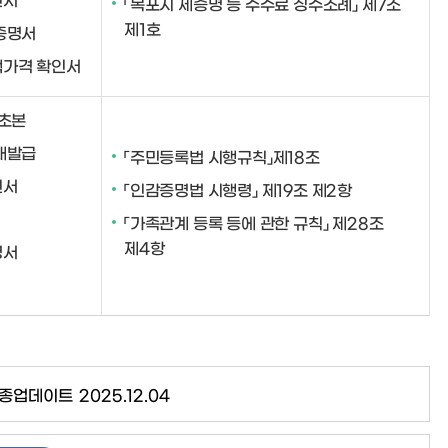
「목포시 제증명 등 수수료 징수조례」 제7조
제1호
증명서
가격 확인서
·초본
재발급
「주민등록법 시행규칙」제18조
인서
「인감증명법 시행령」 제19조 제2항
「가족관계 등록 등에 관한 규칙」 제28조
제4항
명서
종업데이트
2025.12.04