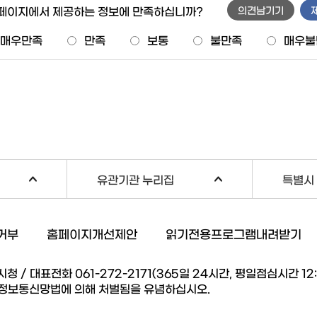
 페이지에서 제공하는 정보에 만족하십니까?
의견남기기
매우만족
만족
보통
불만족
매우불
유관기관 누리집
특별시 
거부
홈페이지개선제안
읽기전용프로그램내려받기
/ 대표전화 061-272-2171(365일 24시간, 평일점심시간 12:00
 정보통신망법에 의해 처벌됨을 유념하십시오.