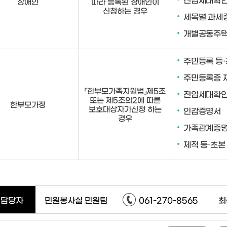
장애인
따라 등록된 장애인이
신청하는 경우
세목별 과세
개별공동주택
주민등록 등
주민등록증 
「한부모가족지원법」제5조
전입세대확
또는 제5조의2에 따른
한부모가정
보호대상자가신청 하는
인감증명서
경우
가족관계증
제적 등·초본
담당자
민원봉사실 민원팀
061-270-8565
최