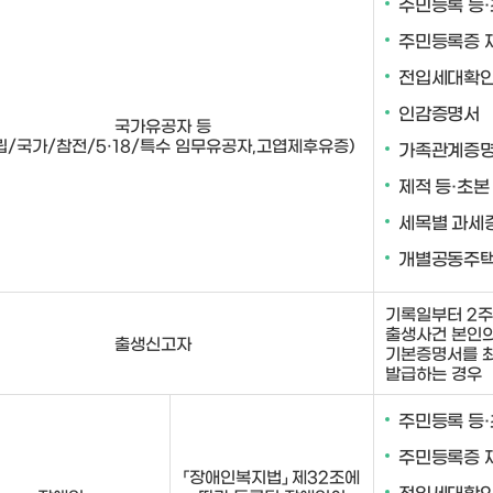
주민등록 등
주민등록증 
전입세대확
인감증명서
국가유공자 등
립/국가/참전/5·18/특수 임무유공자,고엽제후유증)
가족관계증
제적 등·초본
세목별 과세
개별공동주택
기록일부터 2주
출생사건 본인
출생신고자
기본증명서를 최
발급하는 경우
주민등록 등
주민등록증 
「장애인복지법」 제32조에
전입세대확