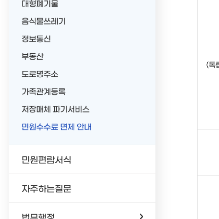
대형폐기물
음식물쓰레기
정보통신
부동산
(독
도로명주소
가족관계등록
저장매체 파기서비스
민원수수료 면제 안내
민원편람서식
자주하는질문
법무행정