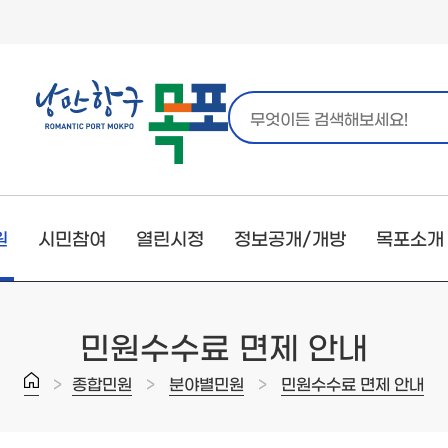
원
시민참여
열린시정
정보공개/개방
목포소개
민원수수료 면제 안내
>
>
>
종합민원
분야별민원
민원수수료 면제 안내