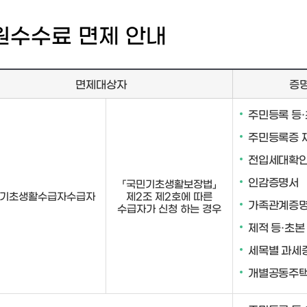
원수수료 면제 안내
면제대상자
증
주민등록 등
주민등록증 
전입세대확
인감증명서
「국민기초생활보장법」
기초생활수급자수급자
제2조 제2호에 따른
가족관계증
수급자가 신청 하는 경우
제적 등·초본
세목별 과세
개별공동주택