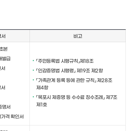
명서
비고
·초본
재발급
「주민등록법 시행규칙」제18조
인서
「인감증명법 시행령」 제19조 제2항
「가족관계 등록 등에 관한 규칙」 제28조
명서
제4항
「목포시 제증명 등 수수료 징수조례」 제7조
제1호
증명서
가격 확인서