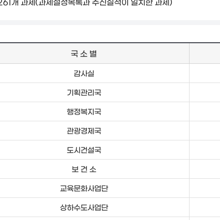
261개 과제(과제설정목록과 추진실적이 일치한 과제)
국 소 별
감사실
기획관리국
행정복지국
관광경제국
도시건설국
보 건 소
교육문화사업단
상하수도사업단