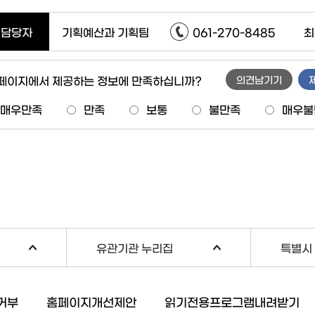
담당자
기획예산과 기획팀
061-270-8485
최
 페이지에서 제공하는 정보에 만족하십니까?
의견남기기
매우만족
만족
보통
불만족
매우불
유관기관 누리집
특별시 
거부
홈페이지개선제안
읽기전용프로그램내려받기