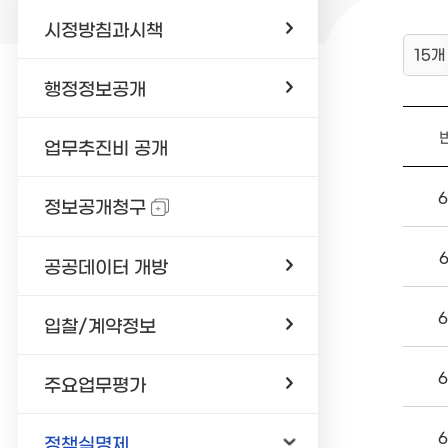
시정방침과시책
15개
행정정보공개
업무추진비 공개
6
정보공개청구
공공데이터 개방
6
입찰/계약정보
6
주요업무평가
6
정책실명제