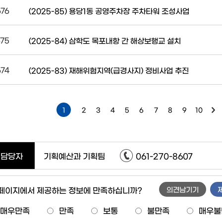
676
(2025-85) 용당1동 공영주차장 주차타워 조성사업
675
(2025-84) 삼학도 목포내항 간 해상보행교 설치
674
(2025-83) 재해위험지역(급경사지) 정비사업 추진
1
2
3
4
5
6
7
8
9
10
담당자
기획예산과 기획팀
061-270-8607
 페이지에서 제공하는 정보에 만족하십니까?
의견남기기
매우만족
만족
보통
불만족
매우불