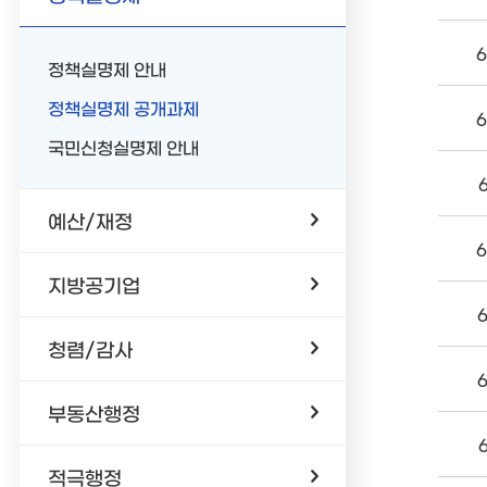
6
정책실명제 안내
정책실명제 공개과제
6
국민신청실명제 안내
예산/재정
6
지방공기업
청렴/감사
부동산행정
적극행정